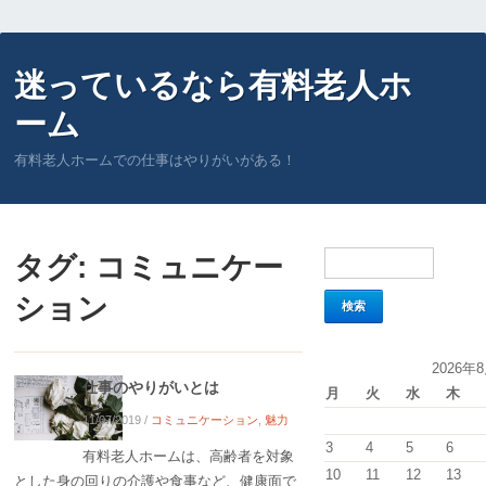
迷っているなら有料老人ホ
ーム
有料老人ホームでの仕事はやりがいがある！
タグ:
コミュニケー
ション
2026年
仕事のやりがいとは
月
火
水
木
11/07/2019
/
コミュニケーション
,
魅力
3
4
5
6
有料老人ホームは、高齢者を対象
10
11
12
13
とした身の回りの介護や食事など、健康面で