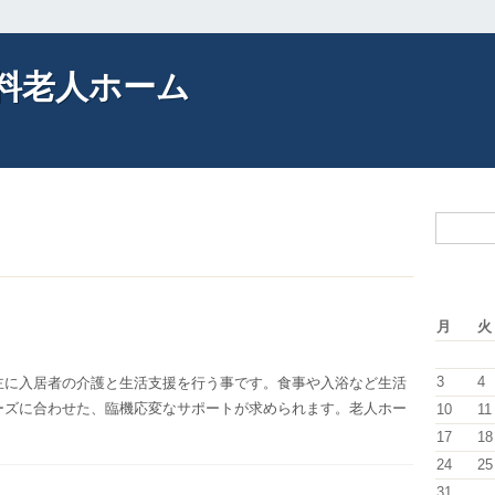
料老人ホーム
！
月
火
3
4
主に入居者の介護と生活支援を行う事です。食事や入浴など生活
ーズに合わせた、臨機応変なサポートが求められます。老人ホー
10
11
17
18
24
25
31