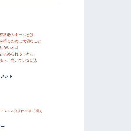
有料老人ホームとは
を得るために大切なこと
りがいとは
と求められるスキル
る人、向いていない人
コメント
ケーション
介護付
仕事
心構え
リー